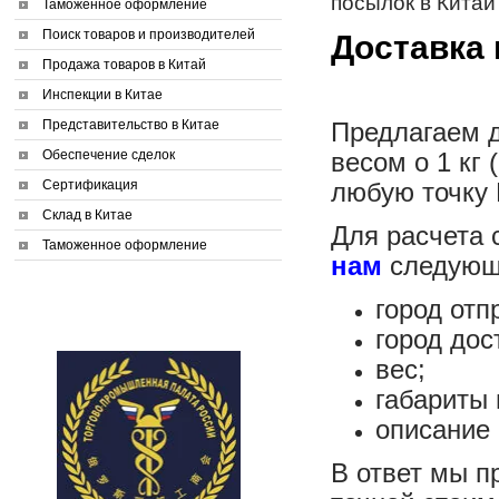
посылок в Китай
Таможенное оформление
Поиск товаров и производителей
Доставка 
Продажа товаров в Китай
Инспекции в Китае
Представительство в Китае
Предлагаем д
Обеспечение сделок
весом о 1 кг 
Сертификация
любую точку 
Склад в Китае
Для расчета 
Таможенное оформление
нам
следующ
город отп
город дос
вес;
габариты 
описание 
В ответ мы п